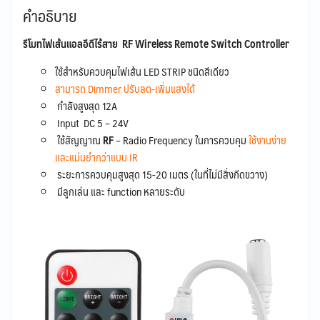
ไร้
คำอธิบาย
สาย
RF
รีโมทไฟเส้นแอลอีดีไร้สาย RF Wireless Remote Switch Controller
Wireless
Remote
ใช้สำหรับควบคุมไฟเส้น LED STRIP ชนิดสีเดียว
Switch
สามารถ Dimmer ปรับลด-เพิ่มแสงได้
Controller
กำลังสูงสุด 12A
ชิ้น
Input DC 5 – 24V
ใช้สัญญาณ
RF
– Radio Frequency ในการควบคุม
ใช้งานง่าย
และแม่นยำกว่าแบบ IR
ระยะการควบคุมสูงสุด 15-20 เมตร (ในที่ไม่มีสิ่งกีดขวาง)
มีลูกเล่น และ function หลายระดับ