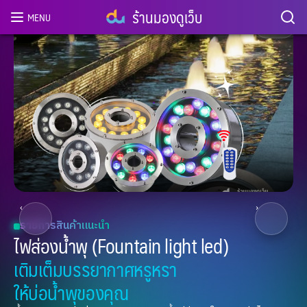
ร้านมองดูเว็บ
MENU
2
/ 8
‹
›
รายการสินค้าแนะนำ
ไฟส่องน้ำพุ (Fountain light led)
เติมเต็มบรรยากาศหรูหรา
ให้บ่อน้ำพุของคุณ