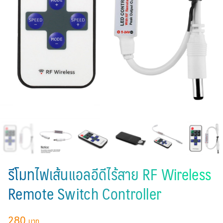
รีโมทไฟเส้นแอลอีดีไร้สาย RF Wireless
Remote Switch Controller
280