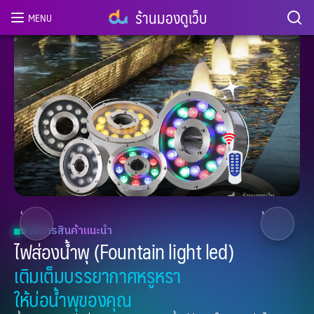
ร้านมองดูเว็บ
MENU
3
/ 8
‹
›
โคมไฟฝังพื้น Uplight LED
โคมไฟฝังพื้น Uplight LED
เพิ่มเสน่ห์ให้ทางเดินยามค่ำคืน ส่องสว่างเต็ม
ประสิทธิภาพ ประหยัดไฟ ปลอดภัยสูง