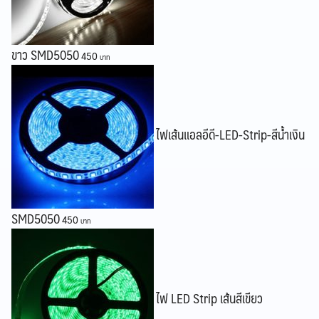
Search
ขาว SMD5050
450
Search
for:
ไฟเส้นแอลอีดี-LED-Strip-สีน้ำเงิน
SMD5050
450
ไฟ LED Strip เส้นสีเขียว