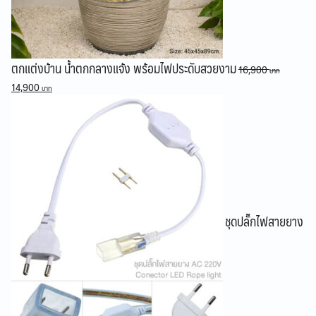
ตกแต่งบ้าน น้ำตกกลางแจ้ง พร้อมไฟประดับสวยงาม
16,900
Original
Current
14,900
price
price
was:
is:
16,900 ฿.
14,900 ฿.
ชุดปลั๊กไฟสายยาง