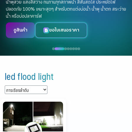
แสงสีสุดประทับใจ แสงไฟที่กลมกลืนไปกับธรรมชาติ
เพิ่มมิติให้ต้นไม้และทางเดินมีชีวิตชีวา
ปลอดภัยมั่นใจทุกการใช้งาน
ดูสินค้า
กดสั่งซื้อเลย
Skip
to
led flood light
content