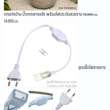
ตกแต่งบ้าน น้ำตกกลางแจ้ง พร้อมไฟประดับสวยงาม
16,900
Original
Current
14,900
price
price
was:
is:
16,900 ฿.
14,900 ฿.
ชุดปลั๊กไฟสายยาง