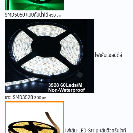
SMD5050 แบบกันน้ำได้
450
ไฟเส้นแอลอีดีสี
ขาว SMD3528
300
ไฟเส้น-LED-Strip-เส้นสีวอร์มไวท์