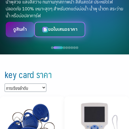
น้ำพุสวย แสงสีสว่าง ทนทานทุกสภาพน้ำ สีสันสดใส ประหยัดไฟ
ปลอดภัย 100% เหมาะสุดๆ สำหรับตกแต่งบ่อน้ำ น้ำพุ น้ำตก สระว่าย
น้ำ หรือบ่อปลาคาร์ฟ
ดูสินค้า
ขอใบเสนอราคา
Skip
to
key card ราคา
content