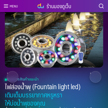
ร้านมองดูเว็บ
MENU
2
/ 8
‹
›
รายการสินค้าแนะนำ
ไฟส่องน้ำพุ (Fountain light led)
เติมเต็มบรรยากาศหรูหรา
ให้บ่อน้ำพุของคุณ