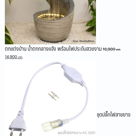
ตกแต่งบ้าน น้ำตกกลางแจ้ง พร้อมไฟประดับสวยงาม
16,900
Original
Current
14,900
price
price
was:
is:
16,900 ฿.
14,900 ฿.
ชุดปลั๊กไฟสายยาง