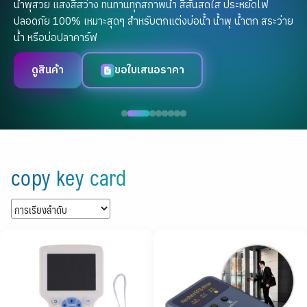
น้ำพุสวย แสงสีสว่าง ทนทานทุกสภาพน้ำ สีสันสดใส ประหยัดไฟ
ปลอดภัย 100% เหมาะสุดๆ สำหรับตกแต่งบ่อน้ำ น้ำพุ น้ำตก สระว่าย
น้ำ หรือบ่อปลาคาร์ฟ
ดูสินค้า
ขอใบเสนอราคา
Skip
to
copy key card
content