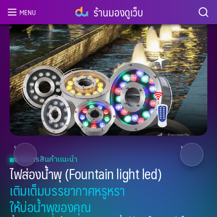
ร้านมองดูเว็บ
MENU
2
/ 8
‹
›
รายการสินค้าแนะนำ
ไฟส่องน้ำพุ (Fountain light led)
เติมเต็มบรรยากาศหรูหรา
ให้บ่อน้ำพุของคุณ