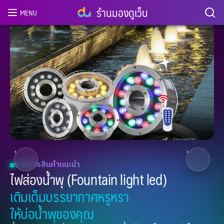
ร้านมองดูเว็บ
MENU
3
/ 8
‹
›
โคมไฟฝังพื้น Uplight LED
โคมไฟฝังพื้น Uplight LED
เพิ่มเสน่ห์ให้ทางเดินยามค่ำคืน ส่องสว่างเต็ม
ประสิทธิภาพ ประหยัดไฟ ปลอดภัยสูง