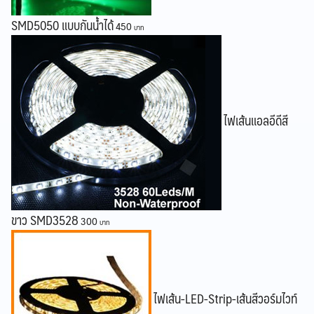
SMD5050 แบบกันน้ำได้
450
ไฟเส้นแอลอีดีสี
ขาว SMD3528
300
ไฟเส้น-LED-Strip-เส้นสีวอร์มไวท์