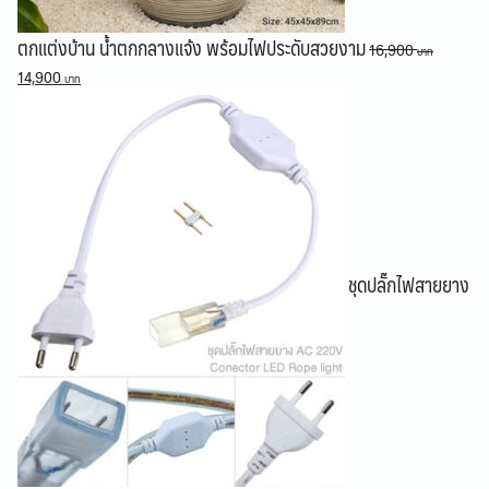
ตกแต่งบ้าน น้ำตกกลางแจ้ง พร้อมไฟประดับสวยงาม
16,900
Original
Current
14,900
price
price
was:
is:
16,900 ฿.
14,900 ฿.
ชุดปลั๊กไฟสายยาง