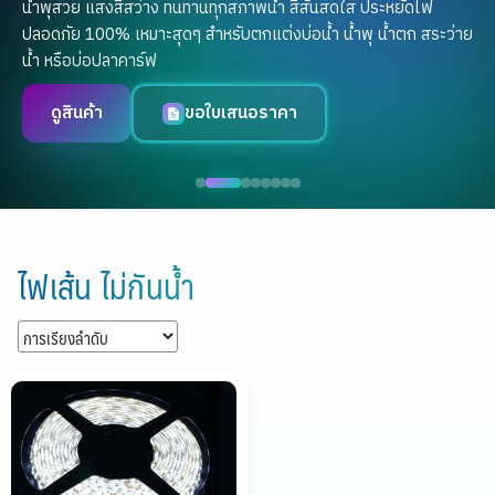
แสงสีสุดประทับใจ แสงไฟที่กลมกลืนไปกับธรรมชาติ
เพิ่มมิติให้ต้นไม้และทางเดินมีชีวิตชีวา
ปลอดภัยมั่นใจทุกการใช้งาน
ดูสินค้า
กดสั่งซื้อเลย
Skip
to
ไฟเส้น ไม่กันน้ำ
content