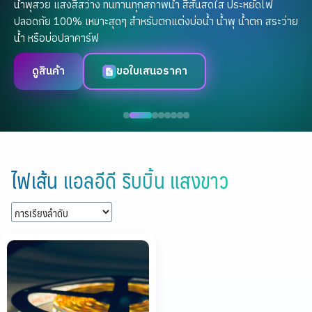
น้ำพุสวย แสงสีสว่าง ทนทานทุกสภาพน้ำ สีสันสดใส ประหยัดไฟ
ปลอดภัย 100% เหมาะสุดๆ สำหรับตกแต่งบ่อน้ำ น้ำพุ น้ำตก สระว่าย
น้ำ หรือบ่อปลาคาร์ฟ
ดูสินค้า
ขอใบเสนอราคา
Skip
to
ไฟเส้น แอลอีดี ริบบิ้น แสงขาว
content