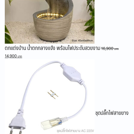
ตกแต่งบ้าน น้ำตกกลางแจ้ง พร้อมไฟประดับสวยงาม
16,900
Original
Current
14,900
price
price
was:
is:
16,900 ฿.
14,900 ฿.
ชุดปลั๊กไฟสายยาง