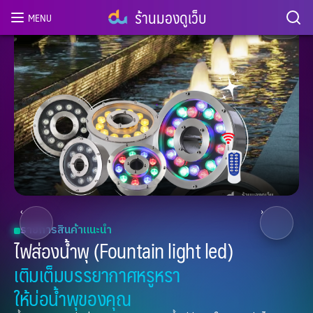
ร้านมองดูเว็บ
MENU
2
/ 8
‹
›
รายการสินค้าแนะนำ
ไฟส่องน้ำพุ (Fountain light led)
เติมเต็มบรรยากาศหรูหรา
ให้บ่อน้ำพุของคุณ