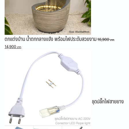
ตกแต่งบ้าน น้ำตกกลางแจ้ง พร้อมไฟประดับสวยงาม
16,900
Original
Current
14,900
price
price
was:
is:
16,900 ฿.
14,900 ฿.
ชุดปลั๊กไฟสายยาง