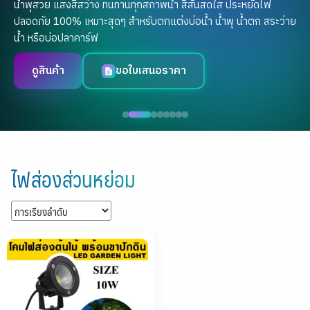
น้ำพุสวย แสงสีสว่าง ทนทานทุกสภาพน้ำ สีสันสดใส ประหยัดไฟ
ปลอดภัย 100% เหมาะสุดๆ สำหรับตกแต่งบ่อน้ำ น้ำพุ น้ำตก สระว่าย
น้ำ หรือบ่อปลาคาร์ฟ
ดูสินค้า
ขอใบเสนอราคา
Skip
to
ไฟส่องส่วนหย่อม
content