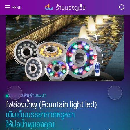
ร้านมองดูเว็บ
MENU
2
/ 8
‹
›
รายการสินค้าแนะนำ
ไฟส่องน้ำพุ (Fountain light led)
เติมเต็มบรรยากาศหรูหรา
ให้บ่อน้ำพุของคุณ