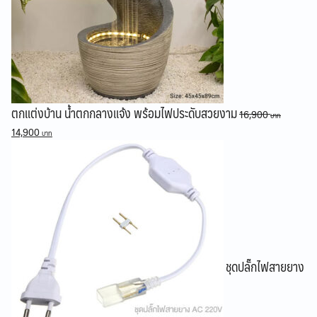
ตกแต่งบ้าน น้ำตกกลางแจ้ง พร้อมไฟประดับสวยงาม
16,900
Original
Current
14,900
price
price
was:
is:
16,900 ฿.
14,900 ฿.
ชุดปลั๊กไฟสายยาง