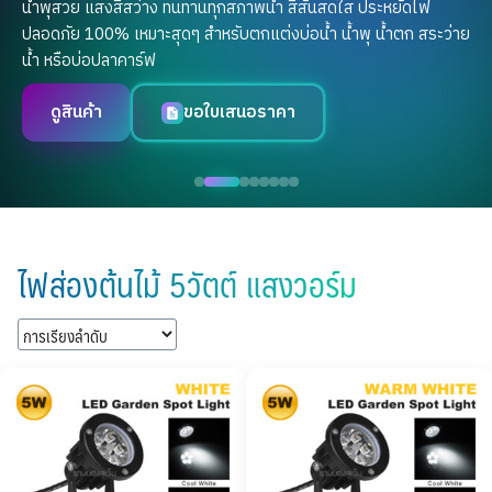
น้ำพุสวย แสงสีสว่าง ทนทานทุกสภาพน้ำ สีสันสดใส ประหยัดไฟ
ปลอดภัย 100% เหมาะสุดๆ สำหรับตกแต่งบ่อน้ำ น้ำพุ น้ำตก สระว่าย
น้ำ หรือบ่อปลาคาร์ฟ
ดูสินค้า
ขอใบเสนอราคา
Skip
to
ไฟส่องต้นไม้ 5วัตต์ แสงวอร์ม
content