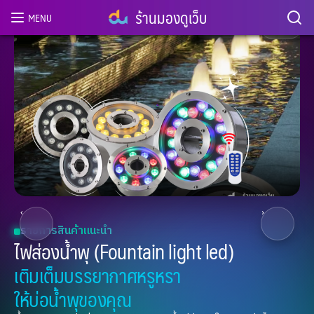
ร้านมองดูเว็บ
MENU
2
/ 8
‹
›
รายการสินค้าแนะนำ
ไฟส่องน้ำพุ (Fountain light led)
เติมเต็มบรรยากาศหรูหรา
ให้บ่อน้ำพุของคุณ