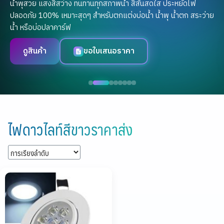
น้ำพุสวย แสงสีสว่าง ทนทานทุกสภาพน้ำ สีสันสดใส ประหยัดไฟ
ปลอดภัย 100% เหมาะสุดๆ สำหรับตกแต่งบ่อน้ำ น้ำพุ น้ำตก สระว่าย
น้ำ หรือบ่อปลาคาร์ฟ
ดูสินค้า
ขอใบเสนอราคา
Skip
to
ไฟดาวไลท์สีขาวราคาส่ง
content