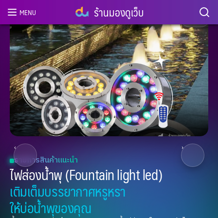
ร้านมองดูเว็บ
MENU
2
/ 8
‹
›
รายการสินค้าแนะนำ
ไฟส่องน้ำพุ (Fountain light led)
เติมเต็มบรรยากาศหรูหรา
ให้บ่อน้ำพุของคุณ