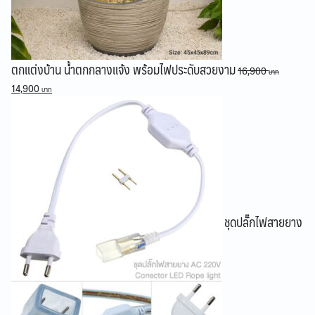
ตกแต่งบ้าน น้ำตกกลางแจ้ง พร้อมไฟประดับสวยงาม
16,900
Original
Current
14,900
price
price
was:
is:
16,900 ฿.
14,900 ฿.
ชุดปลั๊กไฟสายยาง