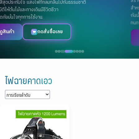
สำหรับส่องต้นไม้ แต่งสวน เพิ่มแสงสว่างให้ต้นไม้ดูโดดเด่น
กันน้ำ ทนแดด ท้าทายทุกฤดู ปลอดภัยมั่นใจด้วยมาตรฐาน IP65
ทนทานต่อฝนและแสงแดด เหมาะสำหรับงาน Outdoor
ดูสินค้า
ทักไลน์สั่งซื้อ
Skip
to
ไฟฉายคาดเอว
content