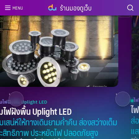
ร้านมองดูเว็บ
MENU
4
/ 8
‹
›
ไฟส่องต้นไม้ LED Garden Light
ไฟส่องต้นไม้ LED Garden Light
ส่องต้นไม้ให้โดดเด่น... สร้างมุมมองใหม่กับ
แสงสว่างที่นุ่มนวล
สร้างบรรยากาศอบอุ่น ผ่อนคลาย น่ามองในทุกค่ำคืน