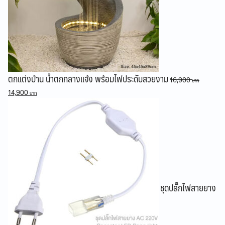
ตกแต่งบ้าน น้ำตกกลางแจ้ง พร้อมไฟประดับสวยงาม
16,900
Original
Current
14,900
price
price
was:
is:
16,900 ฿.
14,900 ฿.
ชุดปลั๊กไฟสายยาง