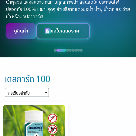
น้ำพุสวย แสงสีสว่าง ทนทานทุกสภาพน้ำ สีสันสดใส ประหยัดไฟ
ปลอดภัย 100% เหมาะสุดๆ สำหรับตกแต่งบ่อน้ำ น้ำพุ น้ำตก สระว่าย
น้ำ หรือบ่อปลาคาร์ฟ
ดูสินค้า
ขอใบเสนอราคา
Skip
to
เดลการ์ด 100
content