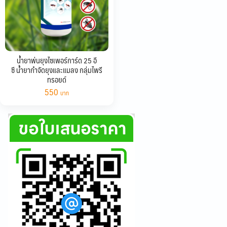
น้ำยาพ่นยุงไซเพอร์การ์ด 25 อี
ซี น้ำยากำจัดยุงและแมลง กลุ่มไพรี
ทรอยด์
550