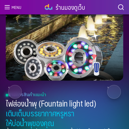
ร้านมองดูเว็บ
MENU
2
/ 8
‹
›
รายการสินค้าแนะนำ
ไฟส่องน้ำพุ (Fountain light led)
เติมเต็มบรรยากาศหรูหรา
ให้บ่อน้ำพุของคุณ