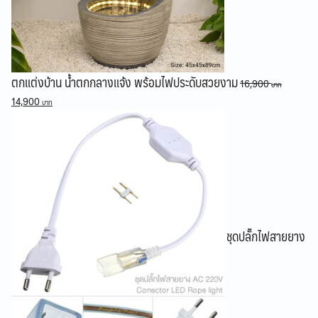
ตกแต่งบ้าน น้ำตกกลางแจ้ง พร้อมไฟประดับสวยงาม
16,900
Original
Current
14,900
price
price
was:
is:
16,900 ฿.
14,900 ฿.
ชุดปลั๊กไฟสายยาง