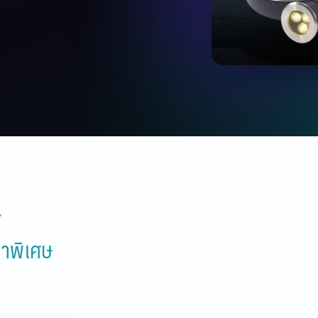
”
าพิเศษ