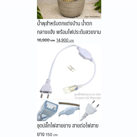
น้ำพุสำหรับตกแต่งบ้าน น้ำตก
กลางแจ้ง พร้อมไฟประดับสวยงาม
Original
Current
16,900
14,900
price
price
was:
is:
16,900 ฿.
14,900 ฿.
ชุดปลั๊กไฟสายยาง สายต่อไฟสาย
ยาง
150