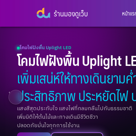
ร้านมองดูเว็บ
หน้าแร
โคมไฟฝังพื้น Uplight LED
โคมไฟฝังพื้น Uplight L
เพิ่มเสน่ห์ให้ทางเดินยามค่
ประสิทธิภาพ ประหยัดไฟ 
‹
แสงสีสุดประทับใจ แสงไฟที่กลมกลืนไปกับธรรมชาติ
เพิ่มมิติให้ต้นไม้และทางเดินมีชีวิตชีวา
ปลอดภัยมั่นใจทุกการใช้งาน