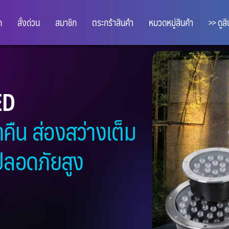
ก
สั่งด่วน
สมาชิก
ตระกร้าสินค้า
หมวดหมู่สินค้า
>> ดูส
ED
ำคืน ส่องสว่างเต็ม
ปลอดภัยสูง