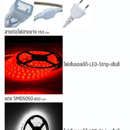
สายต่อไฟสายยาง
150
ไฟเส้นแอลอีดี-LED-Strip-เส้นสี
แดง SMD5050
450