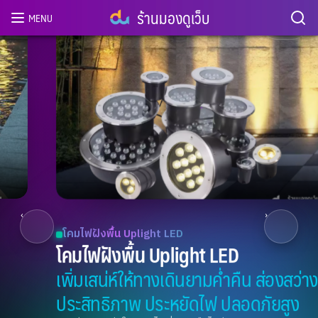
ร้านมองดูเว็บ
MENU
3
/ 8
‹
›
โคมไฟฝังพื้น Uplight LED
โคมไฟฝังพื้น Uplight LED
เพิ่มเสน่ห์ให้ทางเดินยามค่ำคืน ส่องสว่างเต็ม
ประสิทธิภาพ ประหยัดไฟ ปลอดภัยสูง