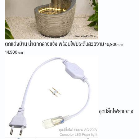
ตกแต่งบ้าน น้ำตกกลางแจ้ง พร้อมไฟประดับสวยงาม
16,900
Original
Current
14,900
price
price
was:
is:
16,900 ฿.
14,900 ฿.
ชุดปลั๊กไฟสายยาง