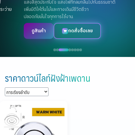
แสงสีสุดประทับใจ แสงไฟที่กลมกลืนไปกับธรรมชาติ
เพิ่มมิติให้ต้นไม้และทางเดินมีชีวิตชีวา
ปลอดภัยมั่นใจทุกการใช้งาน
ดูสินค้า
กดสั่งซื้อเลย
Skip
to
ราคาดาวน์ไลท์ฝังฝ้าเพดาน
content