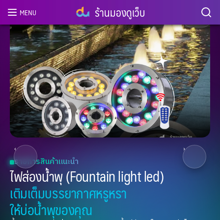
ร้านมองดูเว็บ
MENU
2
/ 8
‹
›
รายการสินค้าแนะนำ
ไฟส่องน้ำพุ (Fountain light led)
เติมเต็มบรรยากาศหรูหรา
ให้บ่อน้ำพุของคุณ