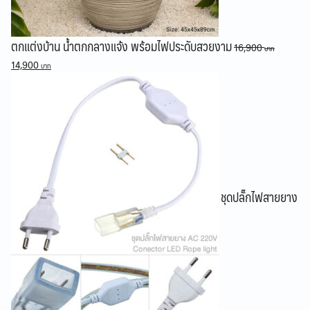
ตกแต่งบ้าน น้ำตกกลางแจ้ง พร้อมไฟประดับสวยงาม
16,900
Original
Current
14,900
price
price
was:
is:
16,900 ฿.
14,900 ฿.
ชุดปลั๊กไฟสายยาง