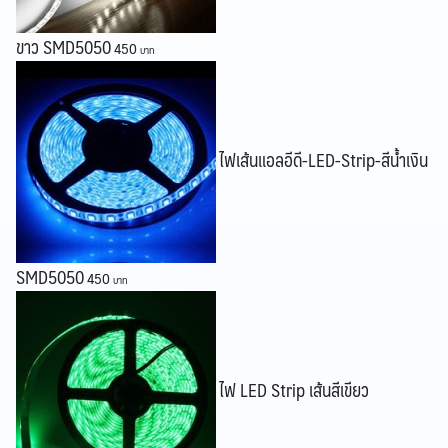
ขาว SMD5050
450
Search
Search
for:
ไฟเส้นแอลอีดี-LED-Strip-สีน้ำเงิน
SMD5050
450
ไฟ LED Strip เส้นสีเขียว