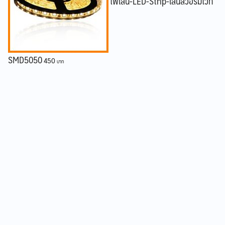
ไฟเส้น-LED-Strip-เส้นสีวอร์มไวท์
SMD5050
450