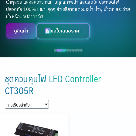
น้ำพุสวย แสงสีสว่าง ทนทานทุกสภาพน้ำ สีสันสดใส ประหยัดไฟ
ปลอดภัย 100% เหมาะสุดๆ สำหรับตกแต่งบ่อน้ำ น้ำพุ น้ำตก สระว่าย
น้ำ หรือบ่อปลาคาร์ฟ
ดูสินค้า
ขอใบเสนอราคา
Skip
to
ชุดควบคุมไฟ LED Controller
content
CT305R