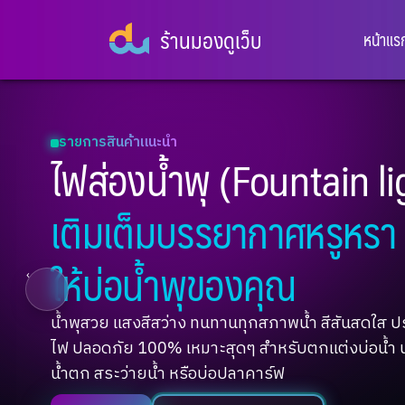
ร้านมองดูเว็บ
หน้าแร
โคมไฟฝังพื้น Uplight LED
โคมไฟฝังพื้น Uplight L
เพิ่มเสน่ห์ให้ทางเดินยามค่
ประสิทธิภาพ ประหยัดไฟ 
‹
แสงสีสุดประทับใจ แสงไฟที่กลมกลืนไปกับธรรมชาติ
เพิ่มมิติให้ต้นไม้และทางเดินมีชีวิตชีวา
ปลอดภัยมั่นใจทุกการใช้งาน