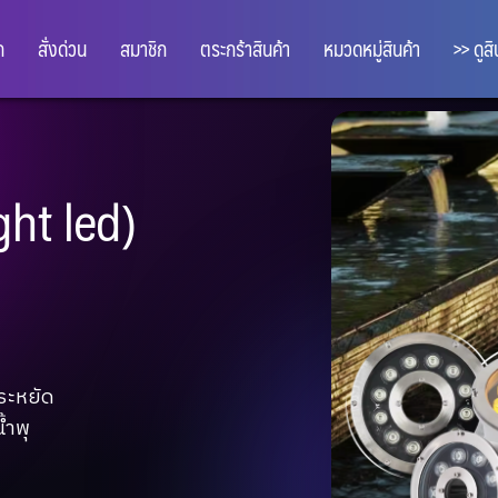
ก
สั่งด่วน
สมาชิก
ตระกร้าสินค้า
หมวดหมู่สินค้า
>> ดูส
ED
ำคืน ส่องสว่างเต็ม
ปลอดภัยสูง