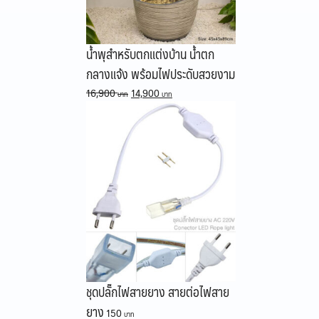
น้ำพุสำหรับตกแต่งบ้าน น้ำตก
กลางแจ้ง พร้อมไฟประดับสวยงาม
Original
Current
16,900
14,900
price
price
was:
is:
16,900 ฿.
14,900 ฿.
ชุดปลั๊กไฟสายยาง สายต่อไฟสาย
ยาง
150